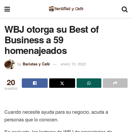
WBJ otorga su Best of
Business a 59
homenajeados
by
Baristas y Café
enero 10, 2022
20
SHARES
Cuando necesite ayuda para su negocio, acuda a
personas que lo conocen.
En conjunto, los lectores de WBJ de propietarios de