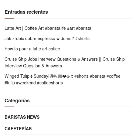
Entradas recientes
Latte Art | Coffee Art #baristalife #art #barista
Jak zrobić dobre espresso w domu? #shorts
How to pour a latte art coffee
Cruise Ship Jobs Interview Questions & Answers || Cruise Ship
Interview Question & Answers
Winged Tulip🌷Sunday!🤩🫰🏼❤️☕️🌷#shorts #barista #coffee
#tulip #weekend #coffeeshorts
Categorías
BARISTAS NEWS
CAFETERÍAS