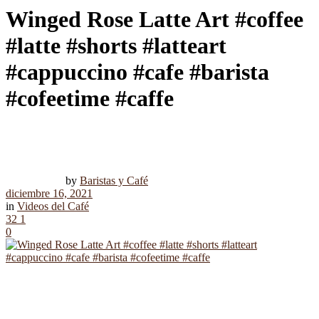
Winged Rose Latte Art #coffee
#latte #shorts #latteart
#cappuccino #cafe #barista
#cofeetime #caffe
by
Baristas y Café
diciembre 16, 2021
in
Videos del Café
32
1
0