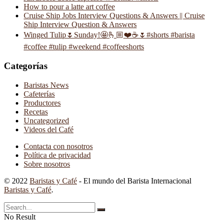
How to pour a latte art coffee
Cruise Ship Jobs Interview Questions & Answers || Cruise
Ship Interview Question & Answers
Winged Tulip🌷Sunday!🤩🫰🏼❤️☕️🌷#shorts #barista
#coffee #tulip #weekend #coffeeshorts
Categorías
Baristas News
Cafeterías
Productores
Recetas
Uncategorized
Videos del Café
Contacta con nosotros
Política de privacidad
Sobre nosotros
© 2022
Baristas y Café
- El mundo del Barista Internacional
Baristas y Café
.
No Result