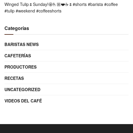
Winged Tulip🌷Sunday!🤩🫰🏼❤️☕️🌷#shorts #barista #coffee
#tulip #weekend #coffeeshorts
Categorías
BARISTAS NEWS
CAFETERÍAS
PRODUCTORES
RECETAS
UNCATEGORIZED
VIDEOS DEL CAFÉ