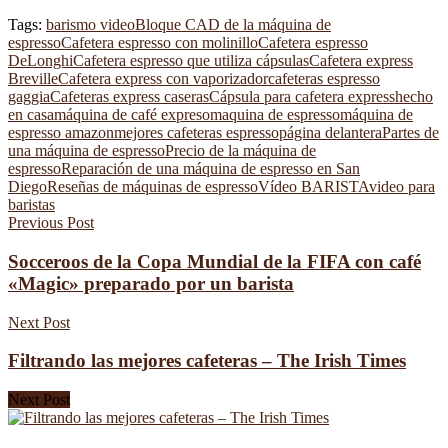
Tags:
barismo video
Bloque CAD de la máquina de
espresso
Cafetera espresso con molinillo
Cafetera espresso
DeLonghi
Cafetera espresso que utiliza cápsulas
Cafetera express
Breville
Cafetera express con vaporizador
cafeteras espresso
gaggia
Cafeteras express caseras
Cápsula para cafetera express
hecho
en casa
máquina de café expreso
maquina de espresso
máquina de
espresso amazon
mejores cafeteras espresso
página delantera
Partes de
una máquina de espresso
Precio de la máquina de
espresso
Reparación de una máquina de espresso en San
Diego
Reseñas de máquinas de espresso
Vídeo BARISTA
video para
baristas
Previous Post
Socceroos de la Copa Mundial de la FIFA con café
«Magic» preparado por un barista
Next Post
Filtrando las mejores cafeteras – The Irish Times
Next Post