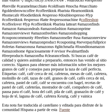
más videos 👇 https://bit.ly/3NHONAw . #starbucks #nespresso
#breville #caramelmacchiato #coldfoam #mocha #macchiato
#goldenbrowncoffee #coffeetiktok #barista #learnontiktok
#homecafe #foodietiktok #espresso #doubleespresso #fyp
#coffeetiktok #espresso #latte #espressomachine #
coffeeshop
#coffeelover #fyp #coffeetiktok #barista latteart #amazonfinds
#amazon #amazondeals #amazonfashion #amazonprime
#amazonreviewer #amazonfreebies #amazonshopping
#couponcommunity #freebies #amazonseller #usa #amazonreview
#amazonreviews #amazonproduct #couponing #neverpayfullprice
#ofertas #amazonusa #amazonus #glitchmafia #founditonamazon
#amazonhome #graciosamente # revisor #walmartfinds
#freeproducts #amazonfba #clearancefinds. Si buscas café de
calidad y quieres asimilar a prepararlo, entonces has venido al sitio
correcto. Síganos para obtener más información sobre los mejores
granos de café y consejos para preparar la taza de café perfecta.
Etiquetas: café, café cerca de mí, cafeteras, mesas de café, cafetera,
molinillo de café, tazas de café, granos de café, cafés cerca de mí,
cafetera, pastel de café, café se encuentra con bagel, recetas de
pastel de café, cafeterías, mostrador de café, compañero de café,
pausa para el café, hora del café, pila de café, granazón de café y
hoja de té, laguna de café, cafetera Keurig, café y vainica
Esta nota fue traducida al castellano y editada para disfrute de la
comunidad Hispana a partir de esta
Fuente