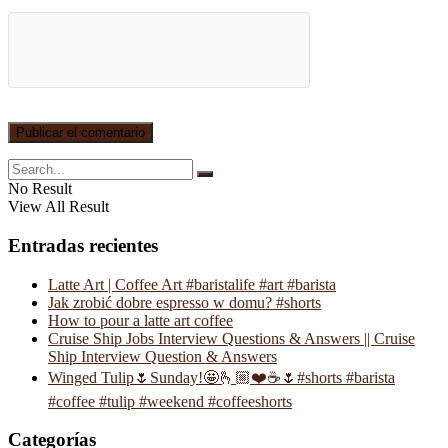
No Result
View All Result
Entradas recientes
Latte Art | Coffee Art #baristalife #art #barista
Jak zrobić dobre espresso w domu? #shorts
How to pour a latte art coffee
Cruise Ship Jobs Interview Questions & Answers || Cruise
Ship Interview Question & Answers
Winged Tulip🌷Sunday!🤩🫰🏼❤️☕️🌷#shorts #barista
#coffee #tulip #weekend #coffeeshorts
Categorías