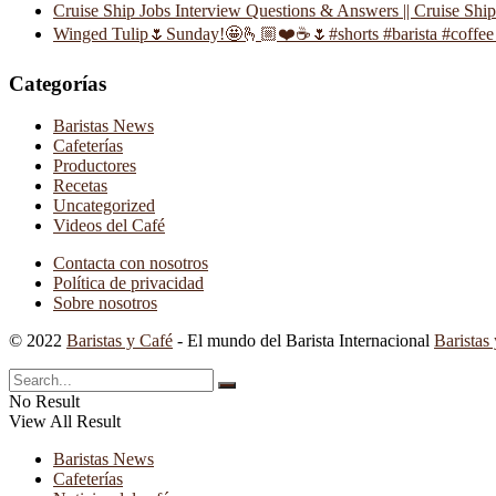
Cruise Ship Jobs Interview Questions & Answers || Cruise Shi
Winged Tulip🌷Sunday!🤩🫰🏼❤️☕️🌷#shorts #barista #coffee 
Categorías
Baristas News
Cafeterías
Productores
Recetas
Uncategorized
Videos del Café
Contacta con nosotros
Política de privacidad
Sobre nosotros
© 2022
Baristas y Café
- El mundo del Barista Internacional
Baristas
No Result
View All Result
Baristas News
Cafeterías