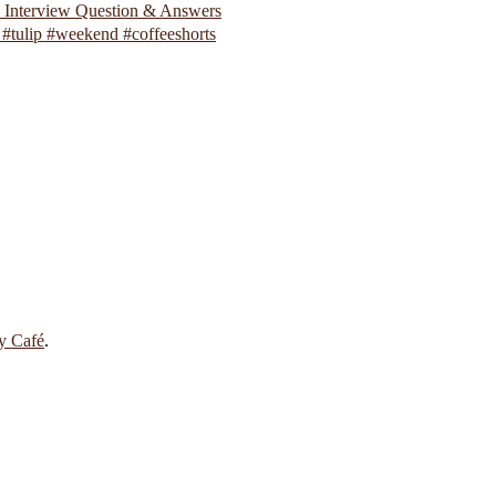
p Interview Question & Answers
#tulip #weekend #coffeeshorts
 y Café
.