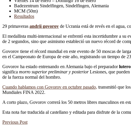
Viernes 14 de enero – Domingo 16 de enero
Badezentrum Sindelfingen, Sindelfingen, Alemania
MCM (50m)
Resultados
29 primaveras
andrii govorov
de Ucrania está de revés en el agua, 
El medallista multi-internacional se enfrentó esta incertidumbre a su
de 2 segundos, sino que asimismo estableció un nuevo récord de comp
Govorov tiene el récord mundial en este evento de 50 moscas de larga 
en el Campeonato de Europa de este año, registrando un tiempo de 23,
Govorov ha estado entrenando en Alemania bajo el preparador
lutero
significa
morro superior preliminar y posterior
Lesiones, que pueden e
de la fuerza normal del hombro.
Cuando hablamos con Govorov en octubre pasado,
transmitió que lo
Mundiales FINA 2022.
A corto plazo, Govorov correrá los 50 metros libres masculinos en es
Esta nota fue traducida al castellano y editada para disfrute de la co
Previous Post