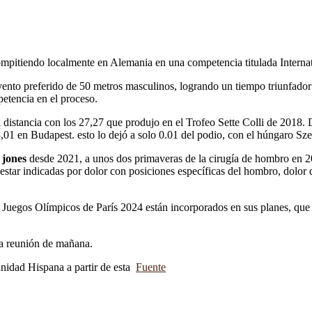
compitiendo localmente en Alemania en una competencia titulada Intern
 evento preferido de 50 metros masculinos, logrando un tiempo triunfad
etencia en el proceso.
distancia con los 27,27 que produjo en el Trofeo Sette Colli de 2018. 
01 en Budapest. esto lo dejó a solo 0.01 del podio, con el húngaro Sze
 jones
desde 2021, a unos dos primaveras de la cirugía de hombro en 2
star indicadas por dolor con posiciones específicas del hombro, dolor 
s Juegos Olímpicos de París 2024 están incorporados en sus planes, qu
ta reunión de mañana.
munidad Hispana a partir de esta
Fuente